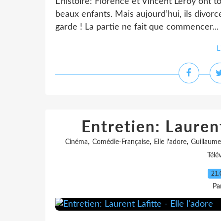
L'histoire: Florence et Vincent Leroy ont 
beaux enfants. Mais aujourd’hui, ils divorce
garde ! La partie ne fait que commencer...
L
Entretien: Laurent
,
,
,
Cinéma
Comédie-Française
Elle l'adore
Guillaume
Télé
21.
Pa