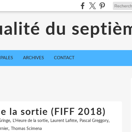
ualité du septiè
IPALES
ARCHIVES
CONTACT
e la sortie (FIFF 2018)
,
,
,
,
Gringe
L'Heure de la sortie
Laurent Lafitte
Pascal Greggory
,
rnier
Thomas Scimena