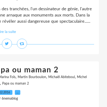
des tranchées, l'un dessinateur de génie, l'autre
une arnaque aux monuments aux morts. Dans la
e révéler aussi dangereuse que spectaculaire......
ire la suite
Papa ou maman 2
,
,
,
Marina Foïs
Martin Bourboulon
Michaël Abiteboul
Michel
,
Papa ou maman 2
12.2016
…
r 6nemablog