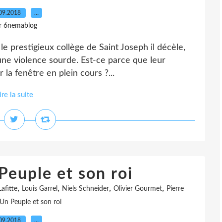
09.2018
…
r 6nemablog
le prestigieux collège de Saint Joseph il décèle,
 une violence sourde. Est-ce parce que leur
 la fenêtre en plein cours ?...
ire la suite
Peuple et son roi
,
,
,
,
afitte
Louis Garrel
Niels Schneider
Olivier Gourmet
Pierre
Un Peuple et son roi
09.2018
…