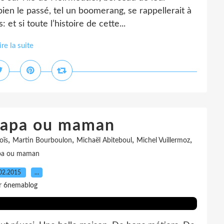
en le passé, tel un boomerang, se rappellerait à
et si toute l’histoire de cette...
ire la suite
 Papa ou maman
,
,
,
,
oïs
Martin Bourboulon
Michaël Abiteboul
Michel Vuillermoz
pa ou maman
02.2015
…
r 6nemablog