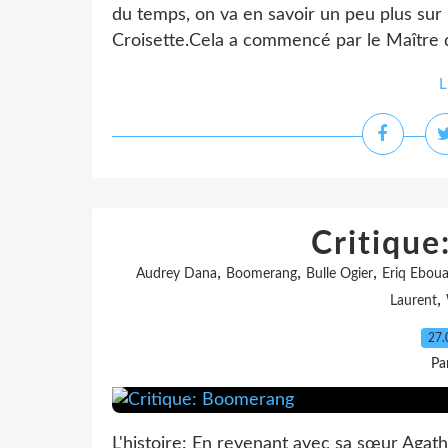
du temps, on va en savoir un peu plus sur 
Croisette.Cela a commencé par le Maître d
L
Critiqu
,
,
,
Audrey Dana
Boomerang
Bulle Ogier
Eriq Ebou
,
Laurent
27.
Pa
L'histoire: En revenant avec sa sœur Agath