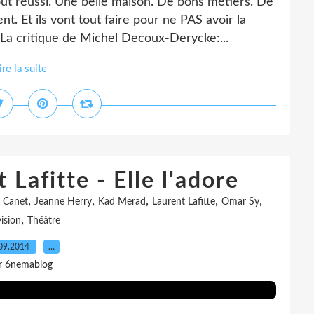
tout réussi. Une belle maison. De bons métiers. De
nt. Et ils vont tout faire pour ne PAS avoir la
 La critique de Michel Decoux-Derycke:...
ire la suite
 Lafitte - Elle l'adore
,
,
,
,
,
 Canet
Jeanne Herry
Kad Merad
Laurent Lafitte
Omar Sy
,
vision
Théâtre
09.2014
…
r 6nemablog