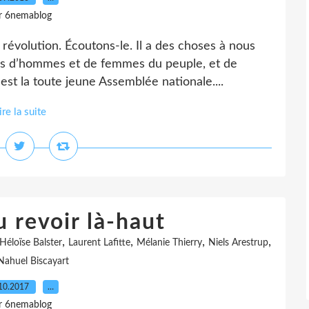
r 6nemablog
 révolution. Écoutons-le. Il a des choses à nous
tins d’hommes et de femmes du peuple, et de
 est la toute jeune Assemblée nationale....
ire la suite
u revoir là-haut
,
,
,
,
Héloïse Balster
Laurent Lafitte
Mélanie Thierry
Niels Arestrup
Nahuel Biscayart
10.2017
…
r 6nemablog