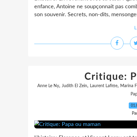
enfance, Antoine ne soupçonnait pas combi
son souvenir. Secrets, non-dits, mensonges: 
L
Critique:
,
,
,
Anne Le Ny
Judith El Zein
Laurent Lafitte
Marina F
Pa
01.
Pa