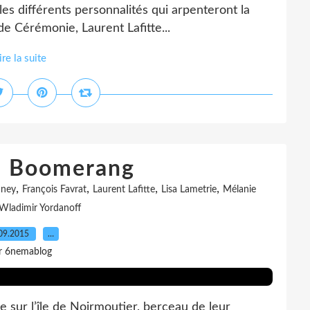
les différents personnalités qui arpenteront la
e Cérémonie, Laurent Lafitte...
ire la suite
e: Boomerang
,
,
,
,
aney
François Favrat
Laurent Lafitte
Lisa Lametrie
Mélanie
Wladimir Yordanoff
09.2015
…
r 6nemablog
e sur l’île de Noirmoutier, berceau de leur