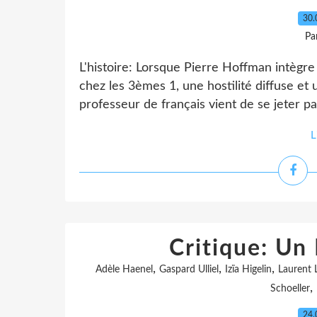
30.
Pa
L'histoire: Lorsque Pierre Hoffman intègre 
chez les 3èmes 1, une hostilité diffuse et
professeur de français vient de se jeter par
L
Critique: Un 
,
,
,
Adèle Haenel
Gaspard Ulliel
Izïa Higelin
Laurent L
,
Schoeller
24.