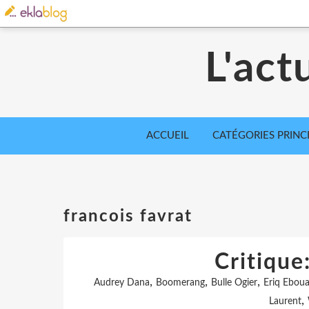
L'act
ACCUEIL
CATÉGORIES PRINC
francois favrat
Critiqu
,
,
,
Audrey Dana
Boomerang
Bulle Ogier
Eriq Ebou
,
Laurent