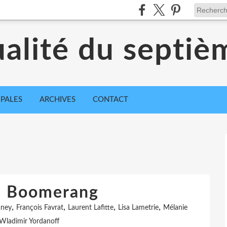
ualité du septiè
IPALES
ARCHIVES
CONTACT
e: Boomerang
,
,
,
,
aney
François Favrat
Laurent Lafitte
Lisa Lametrie
Mélanie
Wladimir Yordanoff