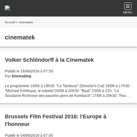
MENU
Accueil
» cinematek
cinematek
Volker Schlöndorff à la Cinematek
Publié le 16/06/2016 à 07:50
Par
6nemablog
Le programme 18/06 à 19h30: "Le Tambour" (Director's Cut) 19/06 à 17h30:
"Michael Kohlhaas, le rebelle"20/06 à 20h30: "Baal" 23/06 à 22h: "La
Soudaine Richesse des pauvres gens de Kombach" 27/06 à 20h30: "Feu de
paille" 02/07 à 19h30: "L'Honneur perdu...
Brussels Film Festival 2016: l'Europe à
l'honneur
Publié le 04/06/2016 à 07:05