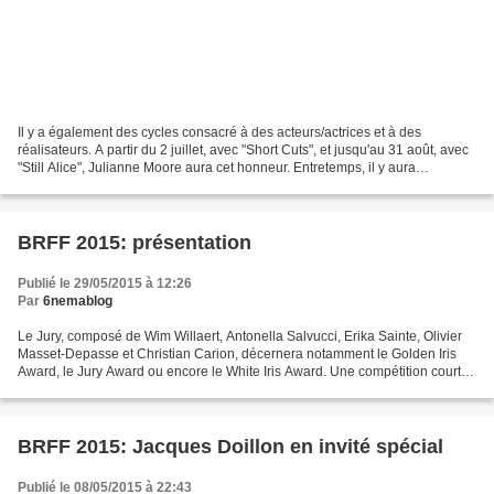
Il y a également des cycles consacré à des acteurs/actrices et à des
réalisateurs. A partir du 2 juillet, avec "Short Cuts", et jusqu'au 31 août, avec
"Still Alice", Julianne Moore aura cet honneur. Entretemps, il y aura
notamment "Boogie Nights", "Cookie's...
BRFF 2015: présentation
Publié le 29/05/2015 à 12:26
Par
6nemablog
Le Jury, composé de Wim Willaert, Antonella Salvucci, Erika Sainte, Olivier
Masset-Depasse et Christian Carion, décernera notamment le Golden Iris
Award, le Jury Award ou encore le White Iris Award. Une compétition courts
métrages, le jeudi 11 juin, permettra...
BRFF 2015: Jacques Doillon en invité spécial
Publié le 08/05/2015 à 22:43