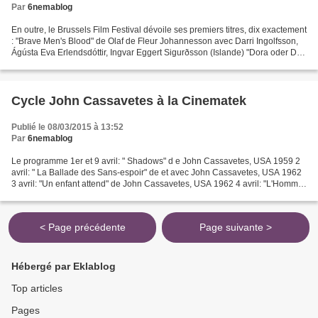
Par
6nemablog
En outre, le Brussels Film Festival dévoile ses premiers titres, dix exactement
: "Brave Men's Blood" de Olaf de Fleur Johannesson avec Darri Ingolfsson,
Ágústa Eva Erlendsdóttir, Ingvar Eggert Sigurðsson (Islande) "Dora oder Die
sexuellen Neurosen unserer...
Cycle John Cassavetes à la Cinematek
Publié le 08/03/2015 à 13:52
Par
6nemablog
Le programme 1er et 9 avril: " Shadows" d e John Cassavetes, USA 1959 2
avril: " La Ballade des Sans-espoir" de et avec John Cassavetes, USA 1962
3 avril: "Un enfant attend" de John Cassavetes, USA 1962 4 avril: "L'Homme
qui tua la peur" de Martin Ritt,...
< Page précédente
Page suivante >
Hébergé par Eklablog
Top articles
Pages