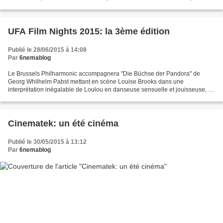
connues. L e documentaire...
UFA Film Nights 2015: la 3ème édition
Publié le 28/06/2015 à 14:08
Par
6nemablog
Le Brussels Philharmonic accompagnera "Die Büchse der Pandora" de
Georg Whilhelm Pabst mettant en scène Louise Brooks dans une
interprétation inégalable de Loulou en danseuse sensuelle et jouisseuse, ce
sera le jeudi 24 septembre. Le lendemain, le documentaire...
Cinematek: un été cinéma
Publié le 30/05/2015 à 13:12
Par
6nemablog