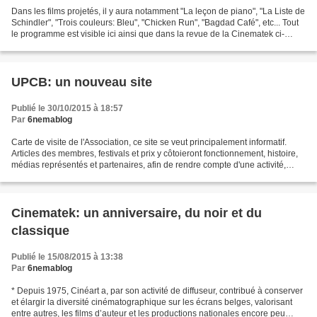
Dans les films projetés, il y aura notamment "La leçon de piano", "La Liste de
Schindler", "Trois couleurs: Bleu", "Chicken Run", "Bagdad Café", etc... Tout
le programme est visible ici ainsi que dans la revue de la Cinematek ci-
dessous (pages 29 à 3...
UPCB: un nouveau site
Publié le 30/10/2015 à 18:57
Par
6nemablog
Carte de visite de l'Association, ce site se veut principalement informatif.
Articles des membres, festivals et prix y côtoieront fonctionnement, histoire,
médias représentés et partenaires, afin de rendre compte d'une activité,
s'étalant aujourd'hui...
Cinematek: un anniversaire, du noir et du
classique
Publié le 15/08/2015 à 13:38
Par
6nemablog
* Depuis 1975, Cinéart a, par son activité de diffuseur, contribué à conserver
et élargir la diversité cinématographique sur les écrans belges, valorisant
entre autres, les films d’auteur et les productions nationales encore peu