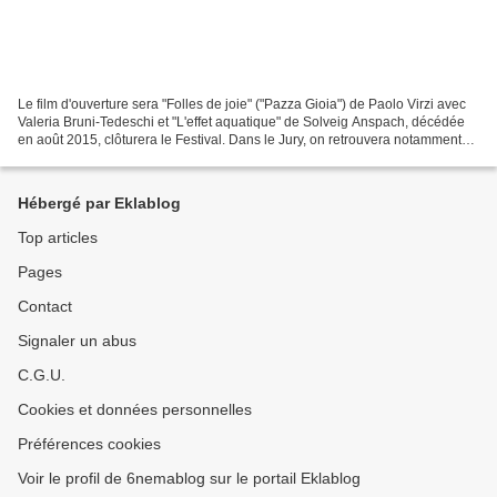
Le film d'ouverture sera "Folles de joie" ("Pazza Gioia") de Paolo Virzi avec
Valeria Bruni-Tedeschi et "L'effet aquatique" de Solveig Anspach, décédée
en août 2015, clôturera le Festival. Dans le Jury, on retrouvera notamment
Maruschka Detmers ("Prénom...
Hébergé par Eklablog
Top articles
Pages
Contact
Signaler un abus
C.G.U.
Cookies et données personnelles
Préférences cookies
Voir le profil de 6nemablog sur le portail Eklablog