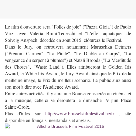
Le film d'ouverture sera "Folles de joie" ("Pazza Gioia") de Paolo
Virzi avec Valeria Bruni-Tedeschi et "L'effet aquatique" de
Solveig Anspach, décédée en août 2015, clôturera le Festival.
Dans le Jury, on retrouvera notamment Maruschka Detmers
("Prénom Carmen", "La Pirate", "Le Diable au Corps", "La
vengeance du serpent à plumes") et Natali Broods ("La Merditude
des Choses", "Waste Land"). Elles attribueront le Golden Iris
Award, le White Iris Award, le Jury Award ainsi que le Prix de la
meilleure image, le Prix du meilleur scénario. Le public aura aussi
son mot à dire avec l'Audience Award.
Entre autres activités, il y aura une Bourse consacrée au cinéma et
à la musique, celle-ci se déroulera le dimanche 19 juin Place
Sainte-Croix.
Plus d'infos sur
http://www.brusselsfilmfestival.be/fr
,
site
disponible en français, néerlandais et anglais.