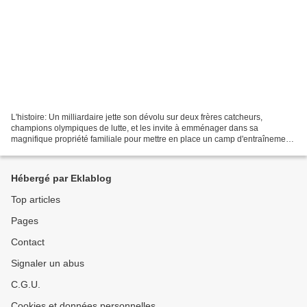
L'histoire: Un milliardaire jette son dévolu sur deux frères catcheurs,
champions olympiques de lutte, et les invite à emménager dans sa
magnifique propriété familiale pour mettre en place un camp d'entraînement
haut de gamme, dans l'optique des Jeux...
Hébergé par Eklablog
Top articles
Pages
Contact
Signaler un abus
C.G.U.
Cookies et données personnelles