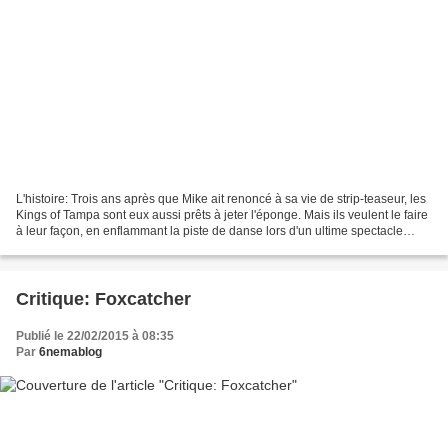
L'histoire: Trois ans après que Mike ait renoncé à sa vie de strip-teaseur, les
Kings of Tampa sont eux aussi prêts à jeter l'éponge. Mais ils veulent le faire
à leur façon, en enflammant la piste de danse lors d'un ultime spectacle
époustouflant à Myrtle...
Critique: Foxcatcher
Publié le 22/02/2015 à 08:35
Par
6nemablog