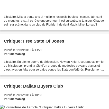
L'histoire: Mike a trente ans et multiplie les petits boulots : maçon, fabricant
de meubles, etc…Il se rêve entrepreneur. Il est surtout strip-teaseur. Chaque
soir, sur scène, dans un club de Floride, il devient Magic Mike. Lorsqu’il
croise Adam, il se...
Critique: Free State Of Jones
Publié le 19/09/2016 à 13:20
Par
6nemablog
L'histoire: En pleine guerre de Sécession, Newton Knight, courageux fermier
du Mississippi, prend la tête d’un groupe de modestes paysans blancs et
d'esclaves en fuite pour se battre contre les États confédérés. Résolument
engagé contre l'injustice et...
Critique: Dallas Buyers Club
Publié le 28/12/2014 à 10:39
Par
6nemablog