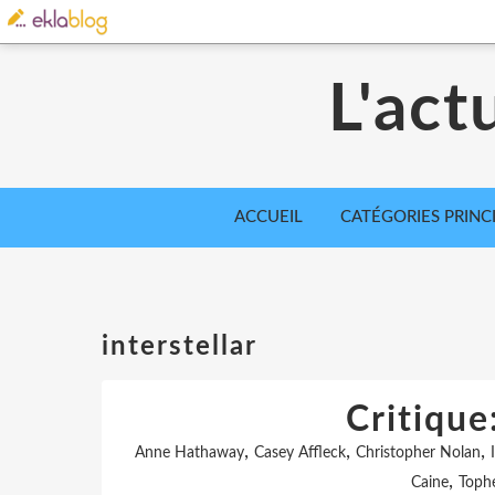
L'act
ACCUEIL
CATÉGORIES PRINC
interstellar
Critique:
,
,
,
Anne Hathaway
Casey Affleck
Christopher Nolan
,
Caine
Toph