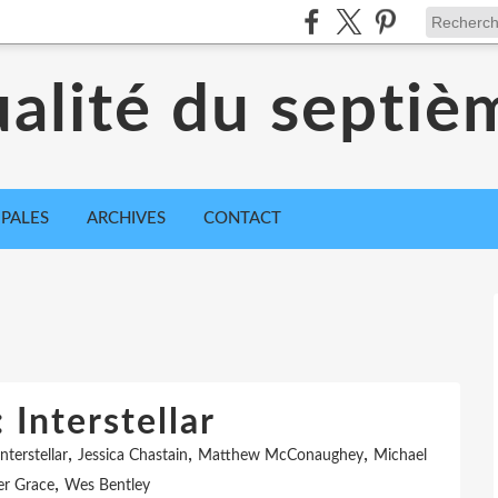
ualité du septiè
IPALES
ARCHIVES
CONTACT
 Interstellar
,
,
,
Interstellar
Jessica Chastain
Matthew McConaughey
Michael
,
er Grace
Wes Bentley