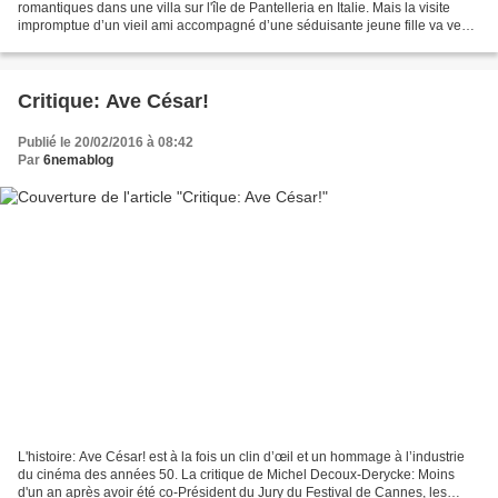
romantiques dans une villa sur l'île de Pantelleria en Italie. Mais la visite
impromptue d’un vieil ami accompagné d’une séduisante jeune fille va venir
semer le trouble. Ce qui suit est...
Critique: Ave César!
Publié le 20/02/2016 à 08:42
Par
6nemablog
L'histoire: Ave César! est à la fois un clin d’œil et un hommage à l’industrie
du cinéma des années 50. La critique de Michel Decoux-Derycke: Moins
d'un an après avoir été co-Président du Jury du Festival de Cannes, les