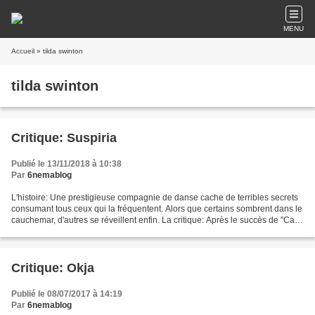
MENU
Accueil
» tilda swinton
tilda swinton
Critique: Suspiria
Publié le 13/11/2018 à 10:38
Par
6nemablog
L'histoire: Une prestigieuse compagnie de danse cache de terribles secrets
consumant tous ceux qui la fréquentent. Alors que certains sombrent dans le
cauchemar, d'autres se réveillent enfin. La critique: Après le succès de "Call
me by your name", Luca...
Critique: Okja
Publié le 08/07/2017 à 14:19
Par
6nemablog