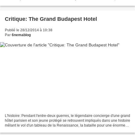
frères Coen reviennent sur le grand...
Critique: The Grand Budapest Hotel
Publié le 28/12/2014 à 10:38
Par
6nemablog
L'histoire: Pendant l'entre-deux guerres, le légendaire concierge d'une grand
hôtel parisien et son jeune protégé se retrouvent impliqués dans une histoire
mêlant le vol d'un tableau de la Renaissance, la bataille pour une énorme
fortune familiale, et...