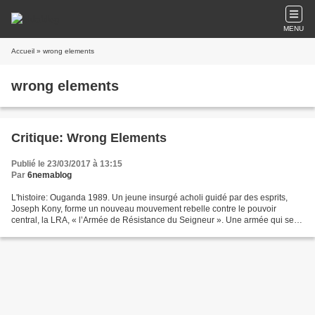
MENU
Accueil
» wrong elements
wrong elements
Critique: Wrong Elements
Publié le 23/03/2017 à 13:15
Par
6nemablog
L'histoire: Ouganda 1989. Un jeune insurgé acholi guidé par des esprits,
Joseph Kony, forme un nouveau mouvement rebelle contre le pouvoir
central, la LRA, « l’Armée de Résistance du Seigneur ». Une armée qui se
développe au fil des années par des enlèvements...