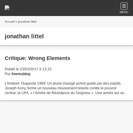
MENU
Accueil
» jonathan littel
jonathan littel
Critique: Wrong Elements
Publié le 23/03/2017 à 13:15
Par
6nemablog
L'histoire: Ouganda 1989. Un jeune insurgé acholi guidé par des esprits,
Joseph Kony, forme un nouveau mouvement rebelle contre le pouvoir
central, la LRA, « l’Armée de Résistance du Seigneur ». Une armée qui se
développe au fil des années par des enlèvements...