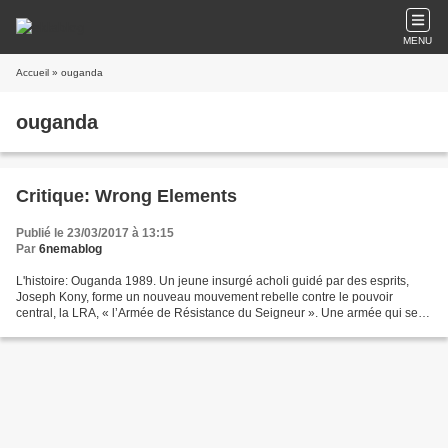
MENU
Accueil
» ouganda
ouganda
Critique: Wrong Elements
Publié le 23/03/2017 à 13:15
Par
6nemablog
L'histoire: Ouganda 1989. Un jeune insurgé acholi guidé par des esprits,
Joseph Kony, forme un nouveau mouvement rebelle contre le pouvoir
central, la LRA, « l’Armée de Résistance du Seigneur ». Une armée qui se
développe au fil des années par des enlèvements...