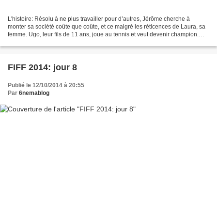
L'histoire: Résolu à ne plus travailler pour d’autres, Jérôme cherche à
monter sa société coûte que coûte, et ce malgré les réticences de Laura, sa
femme. Ugo, leur fils de 11 ans, joue au tennis et veut devenir champion.
Pour cela, il lui faut intégrer...
FIFF 2014: jour 8
Publié le 12/10/2014 à 20:55
Par
6nemablog