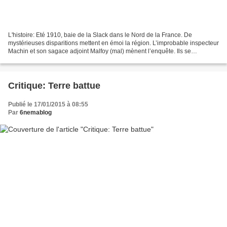
L'histoire: Eté 1910, baie de la Slack dans le Nord de la France. De
mystérieuses disparitions mettent en émoi la région. L’improbable inspecteur
Machin et son sagace adjoint Malfoy (mal) mènent l’enquête. Ils se
retrouvent, bien malgré eux, au cœur d’une...
Critique: Terre battue
Publié le 17/01/2015 à 08:55
Par
6nemablog