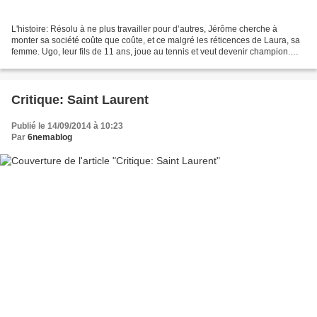
L'histoire: Résolu à ne plus travailler pour d’autres, Jérôme cherche à
monter sa société coûte que coûte, et ce malgré les réticences de Laura, sa
femme. Ugo, leur fils de 11 ans, joue au tennis et veut devenir champion.
Pour cela, il lui faut intégrer...
Critique: Saint Laurent
Publié le 14/09/2014 à 10:23
Par
6nemablog