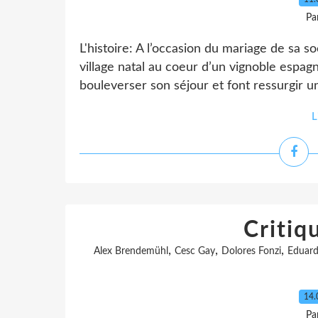
Pa
L'histoire: A l’occasion du mariage de sa s
village natal au coeur d’un vignoble espa
bouleverser son séjour et font ressurgir u
L
Critiq
,
,
,
Alex Brendemühl
Cesc Gay
Dolores Fonzi
Eduard
14.
Pa