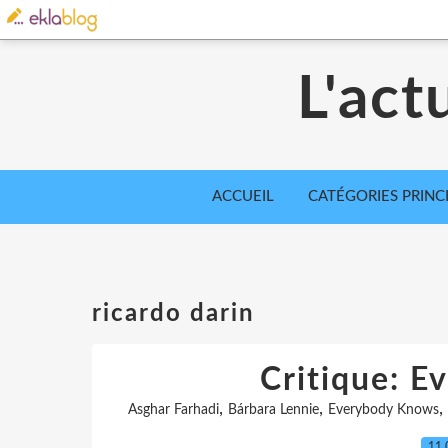
L'act
ACCUEIL
CATÉGORIES PRINC
ricardo darin
Critique: 
,
,
,
Asghar Farhadi
Bárbara Lennie
Everybody Knows
11.