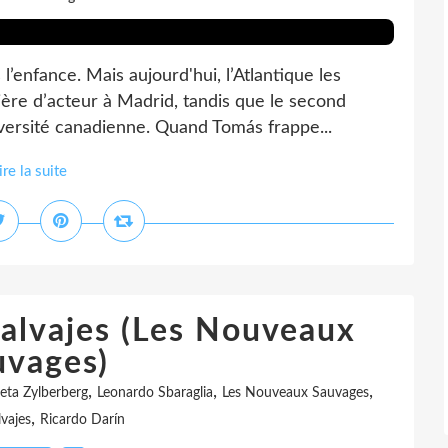
 l’enfance. Mais aujourd'hui, l’Atlantique les
rière d’acteur à Madrid, tandis que le second
ersité canadienne. Quand Tomás frappe...
ire la suite
Salvajes (Les Nouveaux
uvages)
,
,
,
ieta Zylberberg
Leonardo Sbaraglia
Les Nouveaux Sauvages
,
lvajes
Ricardo Darín