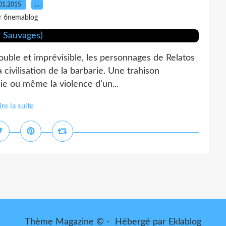
01.2015
…
r 6nemablog
trouble et imprévisible, les personnages de Relatos
a civilisation de la barbarie. Une trahison
ie ou même la violence d’un...
ire la suite
Thème Magazine © - Hébergé par
Eklablog