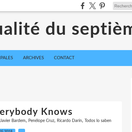
ualité du septiè
IPALES
ARCHIVES
CONTACT
Everybody Knows
,
,
,
Javier Bardem
Penélope Cruz
Ricardo Darín
Todos lo saben
05.2018
…