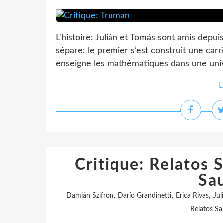
L'histoire: Julián et Tomás sont amis depuis
sépare: le premier s’est construit une car
enseigne les mathématiques dans une univ
L
Critique: Relatos 
Sa
,
,
,
Damián Szifron
Darío Grandinetti
Erica Rivas
Jul
Relatos Sa