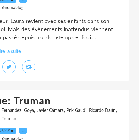
r 6nemablog
oeur, Laura revient avec ses enfants dans son
gnol. Mais des évènements inattendus viennent
n passé depuis trop longtemps enfoui....
ire la suite
ue: Truman
,
,
,
,
,
 Fernandez
Goya
Javier Cámara
Prix Gaudi
Ricardo Darín
Truman
07.2016
…
r 6nemablog