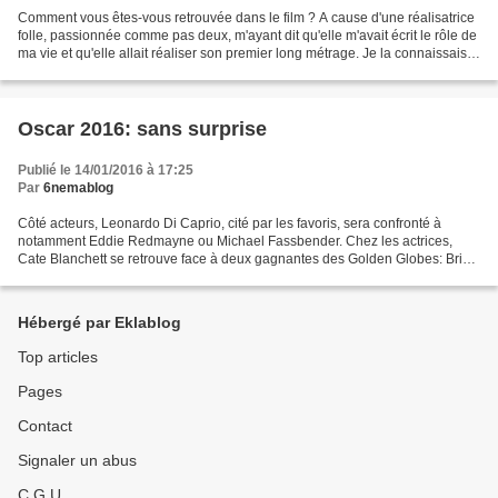
Comment vous êtes-vous retrouvée dans le film ? A cause d'une réalisatrice
folle, passionnée comme pas deux, m'ayant dit qu'elle m'avait écrit le rôle de
ma vie et qu'elle allait réaliser son premier long métrage. Je la connaissais
au travers de ses vidéos,...
Oscar 2016: sans surprise
Publié le 14/01/2016 à 17:25
Par
6nemablog
Côté acteurs, Leonardo Di Caprio, cité par les favoris, sera confronté à
notamment Eddie Redmayne ou Michael Fassbender. Chez les actrices,
Cate Blanchett se retrouve face à deux gagnantes des Golden Globes: Brie
Larson et Jennifer Lawrence ainsi que...
Hébergé par Eklablog
Top articles
Pages
Contact
Signaler un abus
C.G.U.