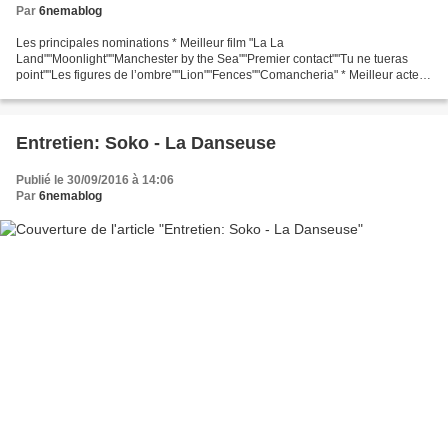
Par
6nemablog
Les principales nominations * Meilleur film "La La
Land""Moonlight""Manchester by the Sea""Premier contact""Tu ne tueras
point""Les figures de l’ombre""Lion""Fences""Comancheria" * Meilleur acteur
Casey Affleck pour "Manchester by the Sea"Andrew Garfield...
Entretien: Soko - La Danseuse
Publié le 30/09/2016 à 14:06
Par
6nemablog