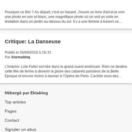
Pourquoi ce film ? Au départ, c'est un hasard. J'ouvre un livre d'art et je vois
une photo en noir et blanc, une magnifique photo où on voit un voile en
lévitation dans un jardin au-dessus du sol. Il y a une femme à travers ce
voile. Je suis curieuse,...
Critique: La Danseuse
Publié le 26/09/2016 à 16:31
Par
6nemablog
L'histoire: Loïe Fuller est née dans le grand ouest américain. Rien ne destine
cette fille de ferme à devenir la gloire des cabarets parisiens de la Belle
Epoque et encore moins à danser à l’Opéra de Paris. Cachée sous des
mètres de soie, les bras prolongés...
Hébergé par Eklablog
Top articles
Pages
Contact
Signaler un abus