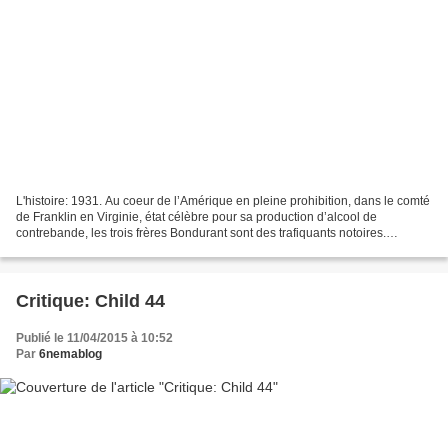
L'histoire: 1931. Au coeur de l’Amérique en pleine prohibition, dans le comté
de Franklin en Virginie, état célèbre pour sa production d’alcool de
contrebande, les trois frères Bondurant sont des trafiquants notoires.
Lorsque Maggie débarque fuyant Chicago,...
Critique: Child 44
Publié le 11/04/2015 à 10:52
Par
6nemablog