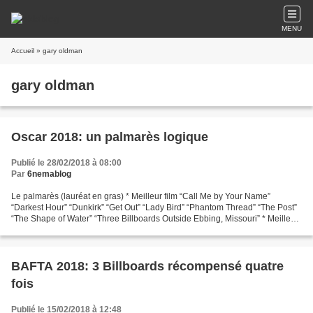
MENU
Accueil
» gary oldman
gary oldman
Oscar 2018: un palmarès logique
Publié le 28/02/2018 à 08:00
Par
6nemablog
Le palmarès (lauréat en gras) * Meilleur film “Call Me by Your Name”
“Darkest Hour” “Dunkirk” “Get Out” “Lady Bird” “Phantom Thread” “The Post”
“The Shape of Water” “Three Billboards Outside Ebbing, Missouri” * Meilleur
réalisateur “Dunkirk”, Christopher...
BAFTA 2018: 3 Billboards récompensé quatre
fois
Publié le 15/02/2018 à 12:48