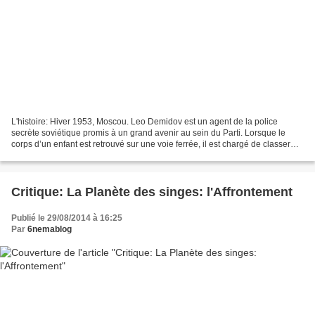
L'histoire: Hiver 1953, Moscou. Leo Demidov est un agent de la police
secrète soviétique promis à un grand avenir au sein du Parti. Lorsque le
corps d’un enfant est retrouvé sur une voie ferrée, il est chargé de classer
l’affaire. Il ne peut s’agir que...
Critique: La Planète des singes: l'Affrontement
Publié le 29/08/2014 à 16:25
Par
6nemablog