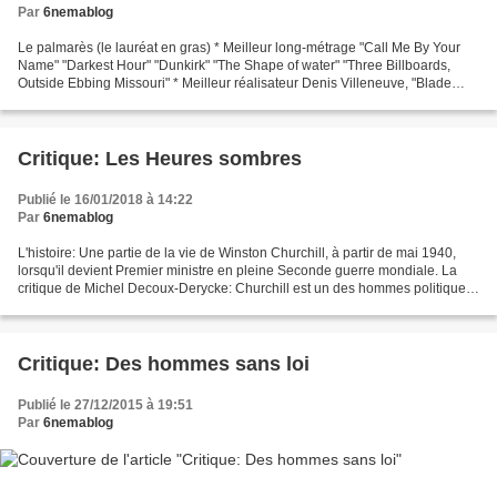
Par
6nemablog
Le palmarès (le lauréat en gras) * Meilleur long-métrage "Call Me By Your
Name" "Darkest Hour" "Dunkirk" "The Shape of water" "Three Billboards,
Outside Ebbing Missouri" * Meilleur réalisateur Denis Villeneuve, "Blade
Runner 2049" Luca Guadagnino, "Call...
Critique: Les Heures sombres
Publié le 16/01/2018 à 14:22
Par
6nemablog
L'histoire: Une partie de la vie de Winston Churchill, à partir de mai 1940,
lorsqu'il devient Premier ministre en pleine Seconde guerre mondiale. La
critique de Michel Decoux-Derycke: Churchill est un des hommes politiques
que j'apprécie le plus, je...
Critique: Des hommes sans loi
Publié le 27/12/2015 à 19:51
Par
6nemablog