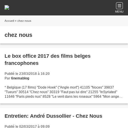
MENU
Accueil
» chez nous
chez nous
Le box office 2017 des films belges
francophones
Publié le 23/03/2018 à 16:20
Par
6nemablog
* Belgique (17 films) "Dode Hoek" ("Angle mort") 41105 "Noces" 39837
"Tueurs" 30514 "Chez nous" 30319 "Faut pas lui dire" 21255 "InSyriated"
11646 "Paris pieds nus" 8528 "Le vent dans les roseaux" 5964 "Mon ange"
4451 "La Fontaine fait son cinéma" 3592...
Entretien: André Dussollier - Chez Nous
Publié le 02/03/2017 à 09:09