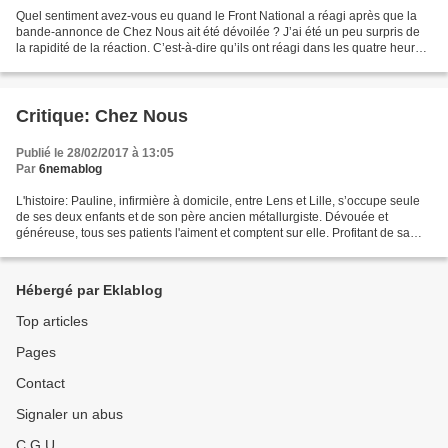
Quel sentiment avez-vous eu quand le Front National a réagi après que la
bande-annonce de Chez Nous ait été dévoilée ? J’ai été un peu surpris de
la rapidité de la réaction. C’est-à-dire qu’ils ont réagi dans les quatre heures
qui ont suivi la publication...
Critique: Chez Nous
Publié le 28/02/2017 à 13:05
Par
6nemablog
L'histoire: Pauline, infirmière à domicile, entre Lens et Lille, s’occupe seule
de ses deux enfants et de son père ancien métallurgiste. Dévouée et
généreuse, tous ses patients l'aiment et comptent sur elle. Profitant de sa
popularité, les dirigeants...
Hébergé par Eklablog
Top articles
Pages
Contact
Signaler un abus
C.G.U.