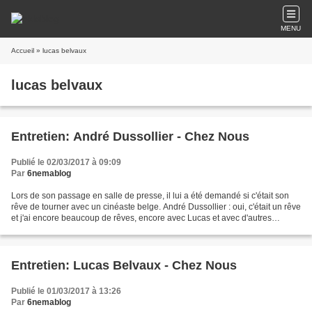
MENU
Accueil
» lucas belvaux
lucas belvaux
Entretien: André Dussollier - Chez Nous
Publié le 02/03/2017 à 09:09
Par
6nemablog
Lors de son passage en salle de presse, il lui a été demandé si c'était son
rêve de tourner avec un cinéaste belge. André Dussollier : oui, c'était un rêve
et j'ai encore beaucoup de rêves, encore avec Lucas et avec d'autres
cinéastes belges comme Jaco...
Entretien: Lucas Belvaux - Chez Nous
Publié le 01/03/2017 à 13:26
Par
6nemablog