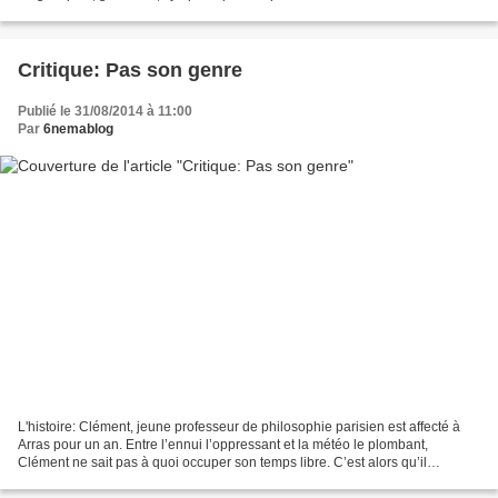
d'amour entre deux personnes qui...
Critique: Pas son genre
Publié le 31/08/2014 à 11:00
Par
6nemablog
L'histoire: Clément, jeune professeur de philosophie parisien est affecté à
Arras pour un an. Entre l’ennui l’oppressant et la météo le plombant,
Clément ne sait pas à quoi occuper son temps libre. C’est alors qu’il
rencontre Jennifer, jolie coiffeuse,...