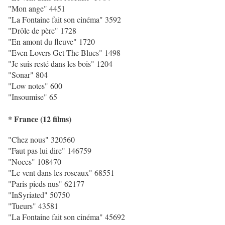
"Mon ange" 4451
"La Fontaine fait son cinéma" 3592
"Drôle de père" 1728
"En amont du fleuve" 1720
"Even Lovers Get The Blues" 1498
"Je suis resté dans les bois" 1204
"Sonar" 804
"Low notes" 600
"Insoumise" 65
* France
(12 films)
"Chez nous" 320560
"Faut pas lui dire" 146759
"Noces" 108470
"Le vent dans les roseaux" 68551
"Paris pieds nus" 62177
"InSyriated" 50750
"Tueurs" 43581
"La Fontaine fait son cinéma" 45692