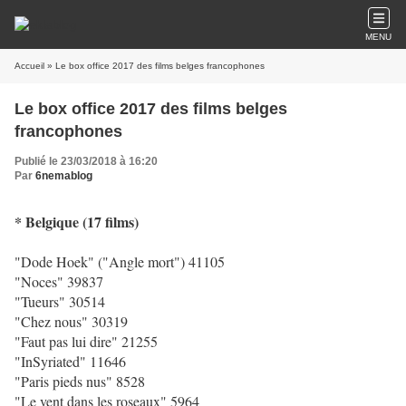
MENU
Accueil
» Le box office 2017 des films belges francophones
Le box office 2017 des films belges
francophones
Publié le 23/03/2018 à 16:20
Par
6nemablog
* Belgique
(17 films)
"Dode Hoek" ("Angle mort") 41105
"Noces" 39837
"Tueurs" 30514
"Chez nous" 30319
"Faut pas lui dire" 21255
"InSyriated" 11646
"Paris pieds nus" 8528
"Le vent dans les roseaux" 5964