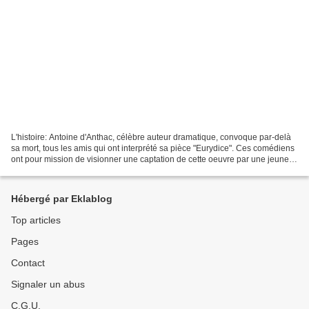
L'histoire: Antoine d'Anthac, célèbre auteur dramatique, convoque par-delà
sa mort, tous les amis qui ont interprété sa pièce "Eurydice". Ces comédiens
ont pour mission de visionner une captation de cette oeuvre par une jeune
troupe, la compagnie de la...
Hébergé par Eklablog
Top articles
Pages
Contact
Signaler un abus
C.G.U.