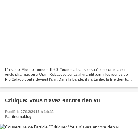
L'histoire: Algérie, années 1930. Younès a 9 ans lorsqu'il est confié à son
oncle pharmacien à Oran. Rebaptisé Jonas, il grandit parmi les jeunes de
Rio Salado dont il devient l'ami. Dans la bande, il y a Emilie, la fille dont tous
sont amoureux. Entre...
Critique: Vous n'avez encore rien vu
Publié le 27/12/2015 à 14:48
Par
6nemablog