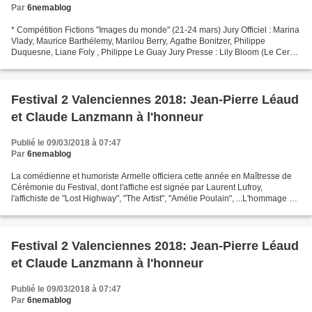
Par
6nemablog
* Compétition Fictions "Images du monde" (21-24 mars) Jury Officiel : Marina
Vlady, Maurice Barthélemy, Marilou Berry, Agathe Bonitzer, Philippe
Duquesne, Liane Foly , Philippe Le Guay Jury Presse : Lily Bloom (Le Cercle
de Canal+), Christophe Caron (La...
Festival 2 Valenciennes 2018: Jean-Pierre Léaud
et Claude Lanzmann à l'honneur
Publié le 09/03/2018 à 07:47
Par
6nemablog
La comédienne et humoriste Armelle officiera cette année en Maîtresse de
Cérémonie du Festival, dont l'affiche est signée par Laurent Lufroy,
l'affichiste de "Lost Highway", "The Artist", "Amélie Poulain", ...L'hommage à
Jean-Pierre Léaud, ce sera au...
Festival 2 Valenciennes 2018: Jean-Pierre Léaud
et Claude Lanzmann à l'honneur
Publié le 09/03/2018 à 07:47
Par
6nemablog