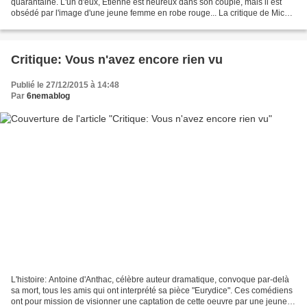
quarantaine. L'un d'eux, Etienne est heureux dans son couple, mais il est
obsédé par l'image d'une jeune femme en robe rouge... La critique de Michel
Decoux-Derycke: Quatorzième long...
Critique: Vous n'avez encore rien vu
Publié le 27/12/2015 à 14:48
Par
6nemablog
L'histoire: Antoine d'Anthac, célèbre auteur dramatique, convoque par-delà
sa mort, tous les amis qui ont interprété sa pièce "Eurydice". Ces comédiens
ont pour mission de visionner une captation de cette oeuvre par une jeune