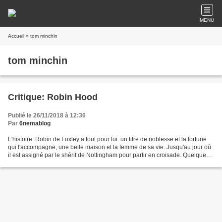
MENU
Accueil
» tom minchin
tom minchin
Critique: Robin Hood
Publié le 26/11/2018 à 12:36
Par
6nemablog
L'histoire: Robin de Loxley a tout pour lui: un titre de noblesse et la fortune
qui l'accompagne, une belle maison et la femme de sa vie. Jusqu'au jour où
il est assigné par le shérif de Nottingham pour partir en croisade. Quelques
années plus tard, il...