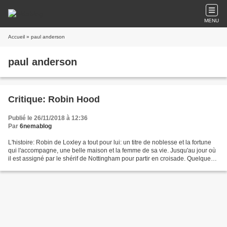
MENU
Accueil
» paul anderson
paul anderson
Critique: Robin Hood
Publié le 26/11/2018 à 12:36
Par
6nemablog
L'histoire: Robin de Loxley a tout pour lui: un titre de noblesse et la fortune
qui l'accompagne, une belle maison et la femme de sa vie. Jusqu'au jour où
il est assigné par le shérif de Nottingham pour partir en croisade. Quelques
années plus tard, il...