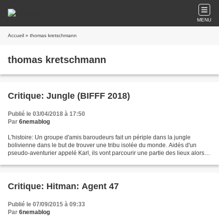
MENU
Accueil
» thomas kretschmann
thomas kretschmann
Critique: Jungle (BIFFF 2018)
Publié le 03/04/2018 à 17:50
Par
6nemablog
L'histoire: Un groupe d'amis baroudeurs fait un périple dans la jungle
bolivienne dans le but de trouver une tribu isolée du monde. Aidés d'un
pseudo-aventurier appelé Karl, ils vont parcourir une partie des lieux alors
encore inexplorée. La critique...
Critique: Hitman: Agent 47
Publié le 07/09/2015 à 09:33
Par
6nemablog