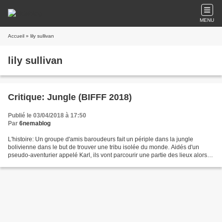
MENU
Accueil
» lily sullivan
lily sullivan
Critique: Jungle (BIFFF 2018)
Publié le 03/04/2018 à 17:50
Par
6nemablog
L'histoire: Un groupe d'amis baroudeurs fait un périple dans la jungle
bolivienne dans le but de trouver une tribu isolée du monde. Aidés d'un
pseudo-aventurier appelé Karl, ils vont parcourir une partie des lieux alors
encore inexplorée. La critique...