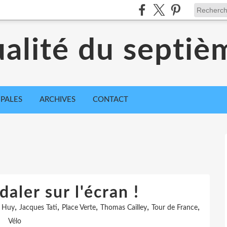
ualité du septiè
IPALES
ARCHIVES
CONTACT
aler sur l'écran !
,
,
,
,
,
,
Huy
Jacques Tati
Place Verte
Thomas Cailley
Tour de France
Vélo