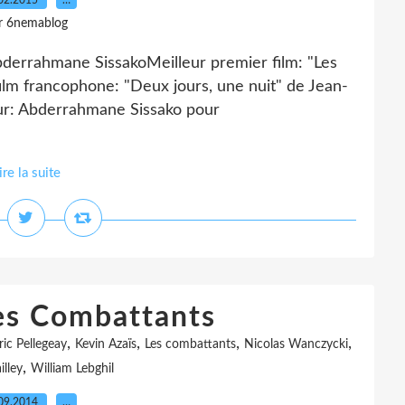
02.2015
…
r 6nemablog
bderrahmane SissakoMeilleur premier film: "Les
lm francophone: "Deux jours, une nuit" de Jean-
eur: Abderrahmane Sissako pour
ire la suite
Les Combattants
,
,
,
,
ric Pellegeay
Kevin Azaïs
Les combattants
Nicolas Wanczycki
,
lley
William Lebghil
09.2014
…