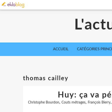
L'act
ACCUEIL
CATÉGORIES PRINC
thomas cailley
Huy: ça va péd
,
,
Christophe Bourdon
Couts métrages
François Bierry