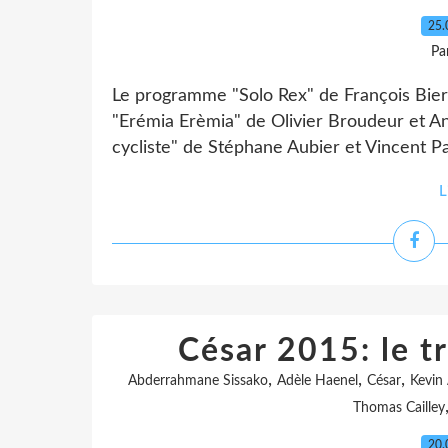
25.
Pa
Le programme "Solo Rex" de François Bier
"Erémia Erèmia" de Olivier Broudeur et An
cycliste" de Stéphane Aubier et Vincent Pa
L
César 2015: le 
,
,
,
Abderrahmane Sissako
Adèle Haenel
César
Kevin 
Thomas Cailley
20.