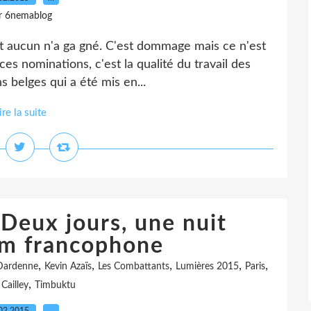
r 6nemablog
 aucun n'a ga gné. C'est dommage mais ce n'est
 ces nominations, c'est la qualité du travail des
ns belges qui a été mis en...
ire la suite
Deux jours, une nuit
ilm francophone
,
,
,
,
,
 Dardenne
Kevin Azaïs
Les Combattants
Lumières 2015
Paris
,
Cailley
Timbuktu