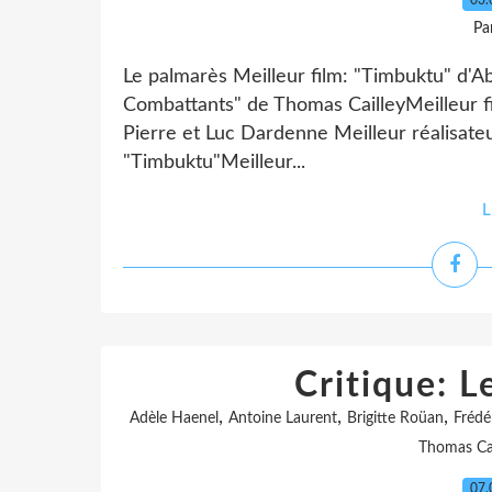
03.
Pa
Le palmarès Meilleur film: "Timbuktu" d'A
Combattants" de Thomas CailleyMeilleur fi
Pierre et Luc Dardenne Meilleur réalisat
"Timbuktu"Meilleur...
L
Critique: 
,
,
,
Adèle Haenel
Antoine Laurent
Brigitte Roüan
Frédé
Thomas Cai
07.