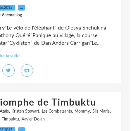
06.2015
…
r 6nemablog
ry"Le vélo de l'éléphant" de Olesya Shchukina
thony Quéré"Panique au village, la course
tar"Cyklisten" de Dan Anders Carrigan"Le...
ire la suite
triomphe de Timbuktu
,
,
,
,
,
Azaïs
Kristen Stewart
Les Combattants
Mommy
Sils Maria
,
,
Timbuktu
Xavier Dolan
02.2015
…