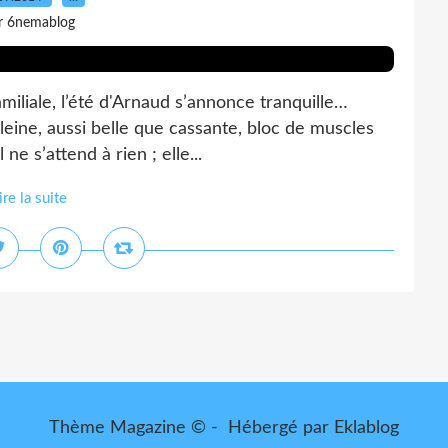
r 6nemablog
familiale, l’été d'Arnaud s’annonce tranquille…
eine, aussi belle que cassante, bloc de muscles
ne s’attend à rien ; elle...
ire la suite
Thème Magazine © - Hébergé par
Eklablog