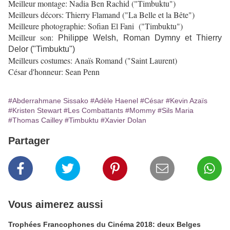
Meilleur montage: Nad
ia Ben Rachid ("Timbuktu")
Meilleurs décors: Thierry Flamand (
"La Belle et la Bête")
Meilleure photographie:
Sofian El Fani
("Timbuktu")
Meilleur son:
Philippe Welsh, Roman Dymny et Thierry
Delor ("Timbuktu")
Meilleurs costumes: Anaïs Romand ("Saint Laurent)
César d'honneur: Sean Penn
#Abderrahmane Sissako
#Adèle Haenel
#César
#Kevin Azaïs
#Kristen Stewart
#Les Combattants
#Mommy
#Sils Maria
#Thomas Cailley
#Timbuktu
#Xavier Dolan
Partager
Vous aimerez aussi
Trophées Francophones du Cinéma 2018: deux Belges