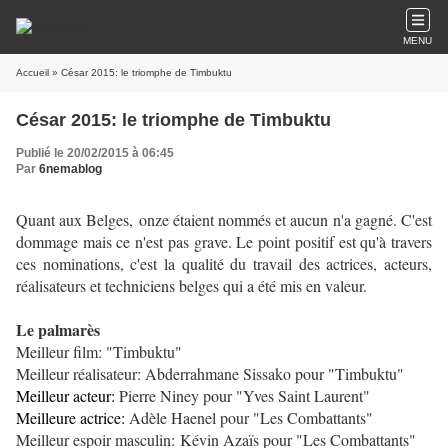
MENU
Accueil
» César 2015: le triomphe de Timbuktu
César 2015: le triomphe de Timbuktu
Publié le 20/02/2015 à 06:45
Par
6nemablog
Quant aux Belges,
onze étaient nommés et
aucun n'a ga
gné.
C'est
dommage mais ce n'est pas grave. Le point positif est qu'à travers
ces
nominations, c'est la qualité du travail des actrices, acteurs,
réalisateurs et techniciens belges qui a été mis en valeur.
Le palmarès
Meilleur film:
"Timbuktu"
Meilleur réalisateur:
Abderrahmane Sissako pour "Timbuktu"
Meilleur acteur:
Pierre Niney pour "Yves Saint Laurent"
Meilleure actrice:
Adèle Haenel pour "Les Combattants"
Meilleur espoir masculin:
Kévin Azaïs pour "Les Combattants"