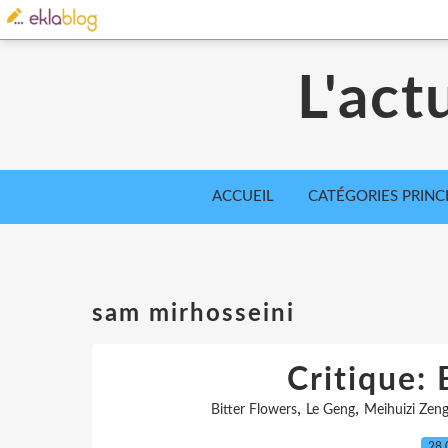
L'act
ACCUEIL
CATÉGORIES PRINC
sam mirhosseini
Critique: 
,
,
Bitter Flowers
Le Geng
Meihuizi Zen
28.