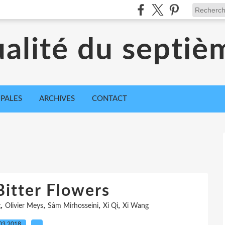
ualité du septiè
IPALES
ARCHIVES
CONTACT
Bitter Flowers
,
,
,
,
g
Olivier Meys
Sâm Mirhosseini
Xi Qi
Xi Wang
03.2018
…