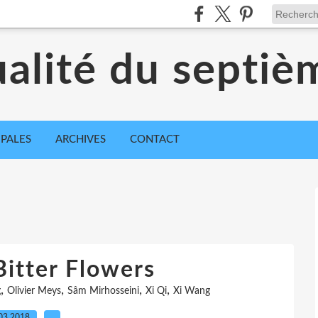
ualité du septiè
IPALES
ARCHIVES
CONTACT
Bitter Flowers
,
,
,
,
g
Olivier Meys
Sâm Mirhosseini
Xi Qi
Xi Wang
03.2018
…