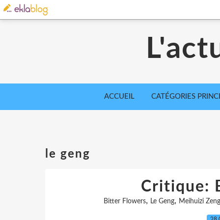
L'act
ACCUEIL
CATÉGORIES PRINC
le geng
Critique: 
,
,
Bitter Flowers
Le Geng
Meihuizi Zen
28.