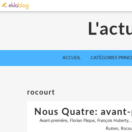
L'act
ACCUEIL
CATÉGORIES PRINC
rocourt
Nous Quatre: avant-
,
,
,
Avant-première
Florian Pâque
François Huberty
,
Rutten
Rocou