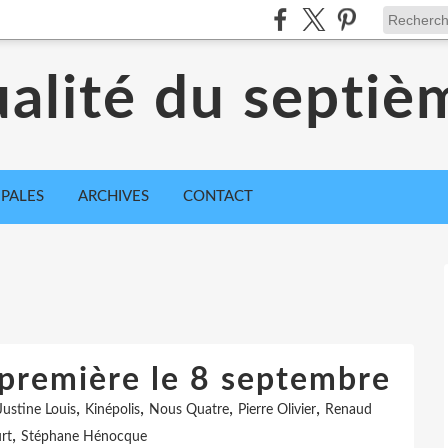
ualité du septiè
IPALES
ARCHIVES
CONTACT
première le 8 septembre
,
,
,
,
Justine Louis
Kinépolis
Nous Quatre
Pierre Olivier
Renaud
,
rt
Stéphane Hénocque