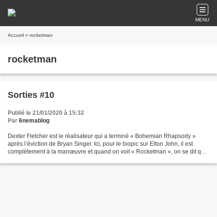
MENU
Accueil
» rocketman
rocketman
Sorties #10
Publié le 21/01/2020 à 15:32
Par
6nemablog
Dexter Fletcher est le réalisateur qui a terminé « Bohemian Rhapsody »
après l’éviction de Bryan Singer. Ici, pour le biopic sur Elton John, il est
complètement à la manœuvre et quand on voit « Rocketman », on se dit que
si il avait entièrement réalisé...