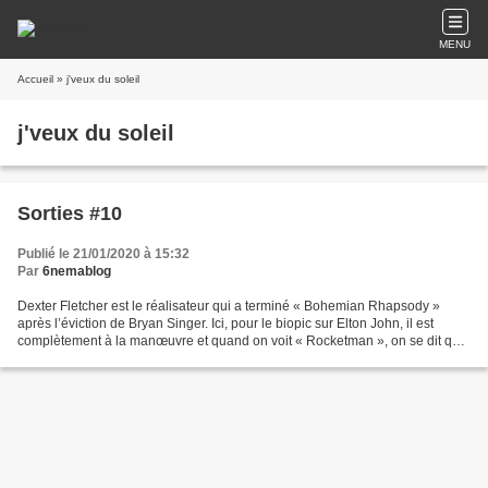
MENU
Accueil
» j'veux du soleil
j'veux du soleil
Sorties #10
Publié le 21/01/2020 à 15:32
Par
6nemablog
Dexter Fletcher est le réalisateur qui a terminé « Bohemian Rhapsody »
après l’éviction de Bryan Singer. Ici, pour le biopic sur Elton John, il est
complètement à la manœuvre et quand on voit « Rocketman », on se dit que
si il avait entièrement réalisé...