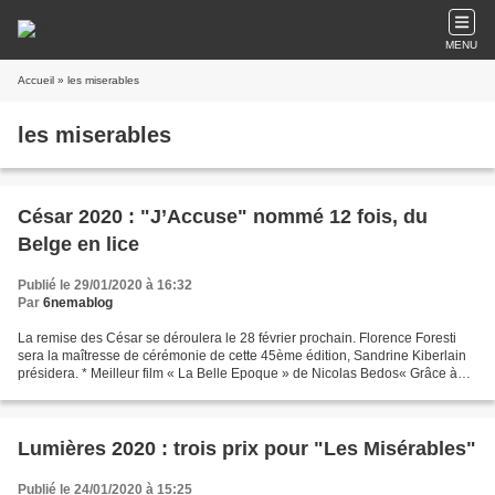
MENU
Accueil
» les miserables
les miserables
César 2020 : "J’Accuse" nommé 12 fois, du
Belge en lice
Publié le 29/01/2020 à 16:32
Par
6nemablog
La remise des César se déroulera le 28 février prochain. Florence Foresti
sera la maîtresse de cérémonie de cette 45ème édition, Sandrine Kiberlain
présidera. * Meilleur film « La Belle Epoque » de Nicolas Bedos« Grâce à
Dieu » de François Ozon« Hors...
Lumières 2020 : trois prix pour "Les Misérables"
Publié le 24/01/2020 à 15:25