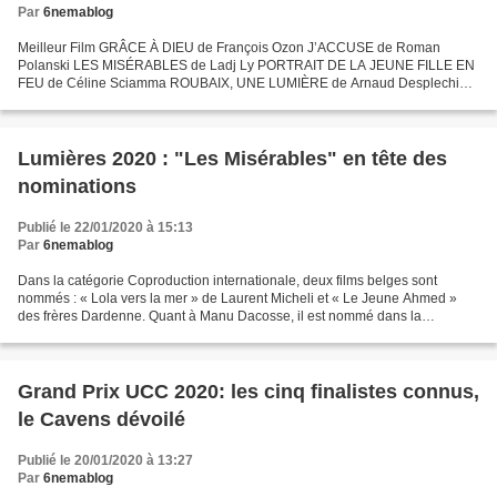
Par
6nemablog
Meilleur Film GRÂCE À DIEU de François Ozon J’ACCUSE de Roman
Polanski LES MISÉRABLES de Ladj Ly PORTRAIT DE LA JEUNE FILLE EN
FEU de Céline Sciamma ROUBAIX, UNE LUMIÈRE de Arnaud Desplechin
Meilleure Mise en scène JÉRÉMY CLAPIN – J’ai perdu mon corps...
Lumières 2020 : "Les Misérables" en tête des
nominations
Publié le 22/01/2020 à 15:13
Par
6nemablog
Dans la catégorie Coproduction internationale, deux films belges sont
nommés : « Lola vers la mer » de Laurent Micheli et « Le Jeune Ahmed »
des frères Dardenne. Quant à Manu Dacosse, il est nommé dans la
catégorie Meilleure image pour « Grâce à Dieu...
Grand Prix UCC 2020: les cinq finalistes connus,
le Cavens dévoilé
Publié le 20/01/2020 à 13:27
Par
6nemablog