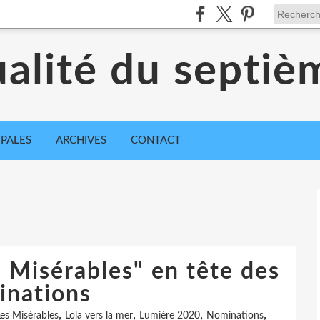
ualité du septiè
IPALES
ARCHIVES
CONTACT
 Misérables" en tête des
inations
,
,
,
,
Les Misérables
Lola vers la mer
Lumière 2020
Nominations