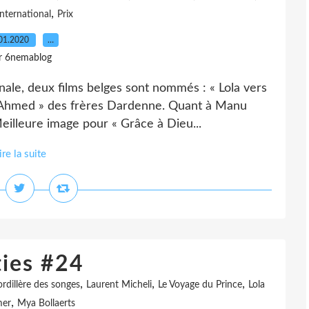
,
international
Prix
01.2020
…
r 6nemablog
nale, deux films belges sont nommés : « Lola vers
e Ahmed » des frères Dardenne. Quant à Manu
eilleure image pour « Grâce à Dieu...
ire la suite
ties #24
,
,
,
rdillère des songes
Laurent Micheli
Le Voyage du Prince
Lola
,
mer
Mya Bollaerts