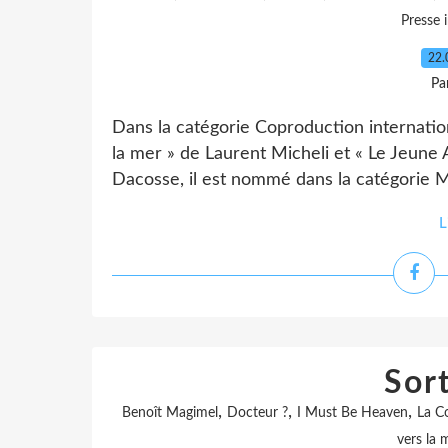
Presse 
22.
Pa
Dans la catégorie Coproduction internatio
la mer » de Laurent Micheli et « Le Jeun
Dacosse, il est nommé dans la catégorie M
L
Sor
,
,
,
Benoît Magimel
Docteur ?
I Must Be Heaven
La Co
vers la 