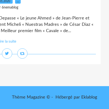
01.2020
…
r 6nemablog
t-Depasse « Le jeune Ahmed » de Jean-Pierre et
ent Micheli « Nuestras Madres » de César Diaz «
illeur premier film « Cavale » de...
ire la suite
Thème Magazine © - Hébergé par
Eklablog