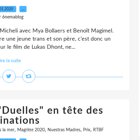
01.2020
…
r 6nemablog
t Micheli avec Mya Bollaers et Benoît Magimel.
tre une jeune trans et son père, c’est donc un
ur le film de Lukas Dhont, ne...
ire la suite
"Duelles" en tête des
inations
,
,
,
,
s la mer
Magritte 2020
Nuestras Madres
Prix
RTBF