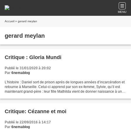
MENU
Accueil
» gerard meylan
gerard meylan
Critique : Gloria Mundi
Publié le 31/01/2020 à 20:02
Par
6nemablog
L'histoire : Daniel sort de prison après de longues années d’incarcération et
retourne à Marseille. Celui-ci apprend par son ex-femme, Sylvie, qu’il est
maintenant grand-père : leur fille Mathilda vient de donner naissance à une
petite Gloria. Désirant...
Critique: Cézanne et moi
Publié le 22/09/2016 à 14:17
Par
6nemablog