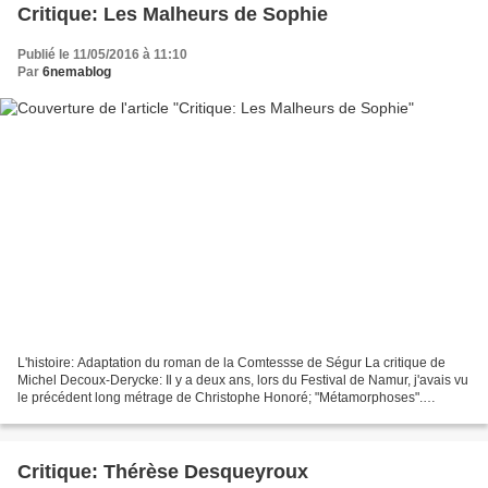
Critique: Les Malheurs de Sophie
Publié le 11/05/2016 à 11:10
Par
6nemablog
L'histoire: Adaptation du roman de la Comtessse de Ségur La critique de
Michel Decoux-Derycke: Il y a deux ans, lors du Festival de Namur, j'avais vu
le précédent long métrage de Christophe Honoré; "Métamorphoses".
Adapter Ovide, pourquoi pas ? Mais à...
Critique: Thérèse Desqueyroux