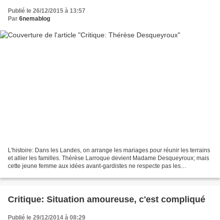
Publié le 26/12/2015 à 13:57
Par
6nemablog
L'histoire: Dans les Landes, on arrange les mariages pour réunir les terrains
et allier les familles. Thérèse Larroque devient Madame Desqueyroux; mais
cette jeune femme aux idées avant-gardistes ne respecte pas les
conventions ancrées dans la région....
Critique: Situation amoureuse, c'est compliqué
Publié le 29/12/2014 à 08:29