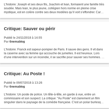
L'histoire: Joseph et ses deux fils, Joachim et Ivan, formaient une famille très
soudée. Mais Ivan, le plus jeune, collégien hors norme en pleine crise
mystique, est en colère contre ses deux modèles qu’il voit s’effondrer. Car
son grand frère Joachim...
Critique: Sauver ou périr
Publié le 24/11/2018 à 14:55
Par
6nemablog
L'histoire: Franck est sapeur-pompier de Paris. Il sauve des gens. Il vit dans
la caserne avec sa femme qui accouche de jumelles. Il est heureux. Lors
d’une intervention sur un incendie, il se sacrifie pour sauver ses hommes. A
son réveil dans un centre...
Critique: Au Poste !
Publié le 09/07/2018 à 13:26
Par
6nemablog
L'histoire: Un poste de police. Un tête-à-tête, en garde à vue, entre un
commissaire et son suspect. La critique: "Au Poste" est clairement un film
singulier dans le paysage de la comédie française. C'est un polar burlesque
et un huis clos farfelu. Ce...