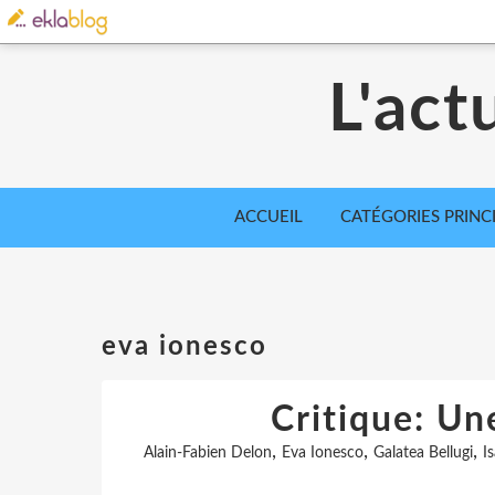
L'act
ACCUEIL
CATÉGORIES PRINC
eva ionesco
Critique: Un
,
,
,
Alain-Fabien Delon
Eva Ionesco
Galatea Bellugi
I