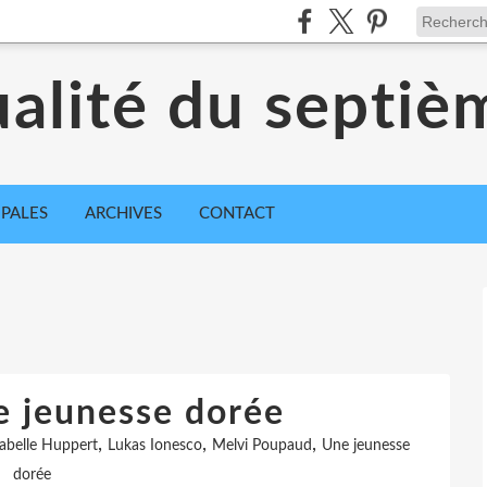
ualité du septiè
IPALES
ARCHIVES
CONTACT
e jeunesse dorée
,
,
,
sabelle Huppert
Lukas Ionesco
Melvi Poupaud
Une jeunesse
dorée