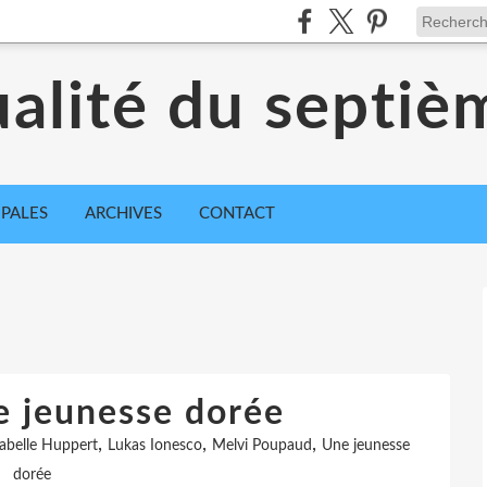
ualité du septiè
IPALES
ARCHIVES
CONTACT
e jeunesse dorée
,
,
,
sabelle Huppert
Lukas Ionesco
Melvi Poupaud
Une jeunesse
dorée