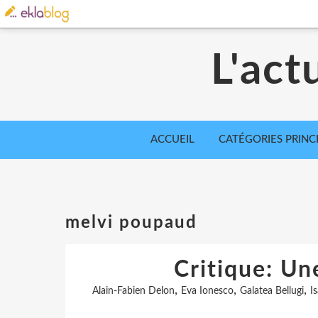
L'act
ACCUEIL
CATÉGORIES PRINC
melvi poupaud
Critique: Un
,
,
,
Alain-Fabien Delon
Eva Ionesco
Galatea Bellugi
I