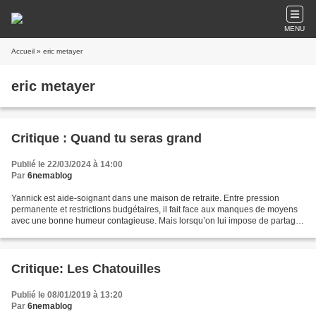
MENU
Accueil
» eric metayer
eric metayer
Critique : Quand tu seras grand
Publié le 22/03/2024 à 14:00
Par
6nemablog
Yannick est aide-soignant dans une maison de retraite. Entre pression
permanente et restrictions budgétaires, il fait face aux manques de moyens
avec une bonne humeur contagieuse. Mais lorsqu’on lui impose de partager
le réfectoire avec une classe d’enfants,...
Critique: Les Chatouilles
Publié le 08/01/2019 à 13:20
Par
6nemablog