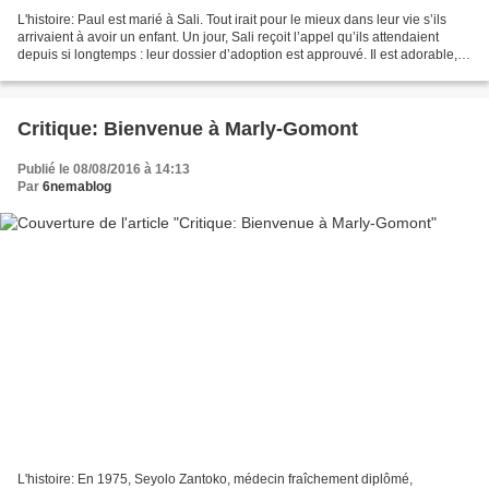
L'histoire: Paul est marié à Sali. Tout irait pour le mieux dans leur vie s’ils
arrivaient à avoir un enfant. Un jour, Sali reçoit l’appel qu’ils attendaient
depuis si longtemps : leur dossier d’adoption est approuvé. Il est adorable, il
a 6 mois, il...
Critique: Bienvenue à Marly-Gomont
Publié le 08/08/2016 à 14:13
Par
6nemablog
L'histoire: En 1975, Seyolo Zantoko, médecin fraîchement diplômé,