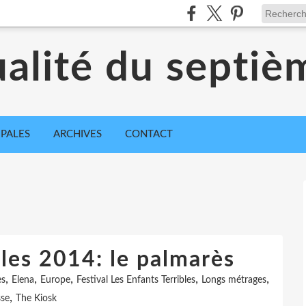
ualité du septiè
IPALES
ARCHIVES
CONTACT
bles 2014: le palmarès
,
,
,
,
,
es
Elena
Europe
Festival Les Enfants Terribles
Longs métrages
,
sse
The Kiosk