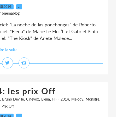
10.2014
…
r 6nemablog
iciel: "La noche de las ponchongas" de Roberto
ciel: "Elena" de Marie Le Floc’h et Gabriel Pinto
iel: "The Kiosk" de Anete Malece...
ire la suite
: les prix Off
,
,
,
,
,
,
,
Bruno Deville
Cinevox
Elena
FIFF 2014
Melody
Monstre
Prix Off
10.2014
…