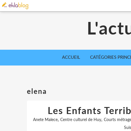
L'act
ACCUEIL
CATÉGORIES PRINC
elena
Les Enfants Terri
,
,
Anete Malece
Centre culturel de Huy
Courts métrag
Sui