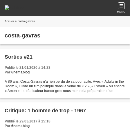
MENU
Accueil
» costa-gavras
costa-gavras
Sorties #21
Publié le 21/01/2020 à 14:23
Par
6nemablog
A 86 ans, Costa-Gavras n’a rien perdu de sa pugnacité. Avec « Adults in the
Room », il livre un film politique dans la veine de « Z », « L’Aveu » ou encore
« Amen ». Le réalisateur franco-grec nous montre la préparation d’un
assassinat, celui d’un pays...
Critique: 1 homme de trop - 1967
Publié le 29/03/2017 à 15:18
Par
6nemablog