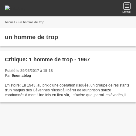
MENU
Accueil
» un homme de trop
un homme de trop
Critique: 1 homme de trop - 1967
Publié le 29/03/2017 à 15:18
Par
6nemablog
L'histoire: En 1943, au prix d'une opération risquée, un groupe de résistants
d'un maquis des Cévennes réussit à libérer de leur prison douze
condamnés à mort. Une fois en lieu sûr, il s'avère que, parmi les évadés, il y
a un homme de trop. Tandis que...