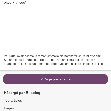
Pourquoi avoir adapté le roman d'Amélie Nothomb: "Ni d'Eve ni d'Adam" ?
Stefan Liberski: Parce que c'est un bon roman. Il m'a fait beaucoup rire
quand je l'ai lu. C'est un roman heureux avec une histoire simple. C'est ce
que je voulais pour raconter le...
< Page précédente
Hébergé par Eklablog
Top articles
Pages