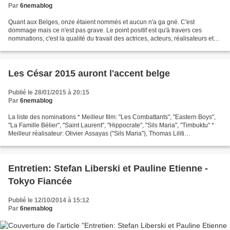
Par
6nemablog
Quant aux Belges, onze étaient nommés et aucun n'a ga gné. C'est
dommage mais ce n'est pas grave. Le point positif est qu'à travers ces
nominations, c'est la qualité du travail des actrices, acteurs, réalisateurs et
techniciens belges qui a été mis en...
Les César 2015 auront l'accent belge
Publié le 28/01/2015 à 20:15
Par
6nemablog
La liste des nominations * Meilleur film: "Les Combattants", "Eastern Boys",
"La Famille Bélier", "Saint Laurent", "Hippocrate", "Sils Maria", "Timbuktu" *
Meilleur réalisateur: Olivier Assayas ("Sils Maria"), Thomas Liliti
("Hippocrate"), Céline Sciamma...
Entretien: Stefan Liberski et Pauline Etienne -
Tokyo Fiancée
Publié le 12/10/2014 à 15:12
Par
6nemablog