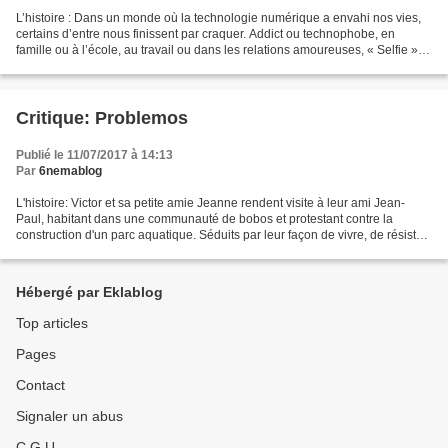
L’histoire : Dans un monde où la technologie numérique a envahi nos vies,
certains d’entre nous finissent par craquer. Addict ou technophobe, en
famille ou à l’école, au travail ou dans les relations amoureuses, « Selfie »
raconte les destins comiques...
Critique: Problemos
Publié le 11/07/2017 à 14:13
Par
6nemablog
L'histoire: Victor et sa petite amie Jeanne rendent visite à leur ami Jean-
Paul, habitant dans une communauté de bobos et protestant contre la
construction d'un parc aquatique. Séduits par leur façon de vivre, de résister
contre la technologie et la société...
Hébergé par Eklablog
Top articles
Pages
Contact
Signaler un abus
C.G.U.