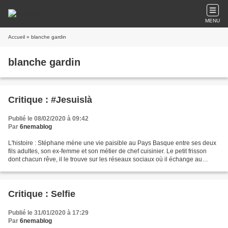
MENU
Accueil
» blanche gardin
blanche gardin
Critique : #Jesuislà
Publié le 08/02/2020 à 09:42
Par
6nemablog
L'histoire : Stéphane mène une vie paisible au Pays Basque entre ses deux
fils adultes, son ex-femme et son métier de chef cuisinier. Le petit frisson
dont chacun rêve, il le trouve sur les réseaux sociaux où il échange au
quotidien avec Soo, une jeune...
Critique : Selfie
Publié le 31/01/2020 à 17:29
Par
6nemablog