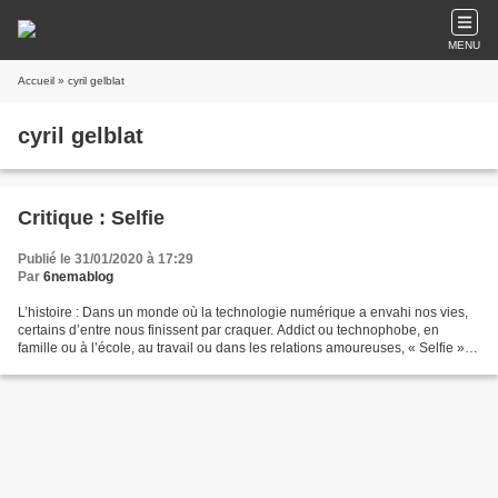
MENU
Accueil
» cyril gelblat
cyril gelblat
Critique : Selfie
Publié le 31/01/2020 à 17:29
Par
6nemablog
L’histoire : Dans un monde où la technologie numérique a envahi nos vies,
certains d’entre nous finissent par craquer. Addict ou technophobe, en
famille ou à l’école, au travail ou dans les relations amoureuses, « Selfie »
raconte les destins comiques...