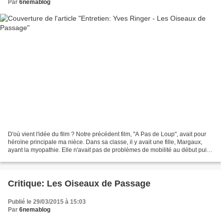
Par
6nemablog
D'où vient l'idée du film ? Notre précédent film, "A Pas de Loup", avait pour
héroïne principale ma nièce. Dans sa classe, il y avait une fille, Margaux,
ayant la myopathie. Elle n'avait pas de problèmes de mobilité au début puis
la maladie s'est déclenchée....
Critique: Les Oiseaux de Passage
Publié le 29/03/2015 à 15:03
Par
6nemablog