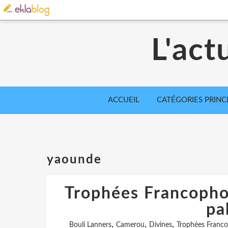
L'act
ACCUEIL
CATÉGORIES PRINC
yaounde
Trophées Francopho
pa
,
,
,
Bouli Lanners
Camerou
Divines
Trophées Franc