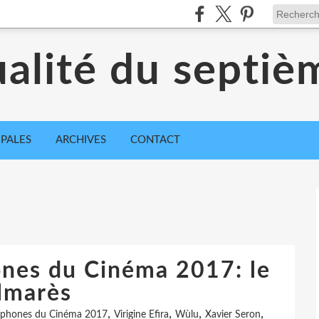
ualité du septiè
IPALES
ARCHIVES
CONTACT
nes du Cinéma 2017: le
lmarès
,
,
,
,
ophones du Cinéma 2017
Virigine Efira
Wùlu
Xavier Seron